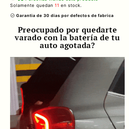
S
olamente quedan
11
en stock.
check_circle
Garantia de 30 dias por defectos de fabrica
Preocupado por quedarte
varado con la batería de tu
auto agotada?