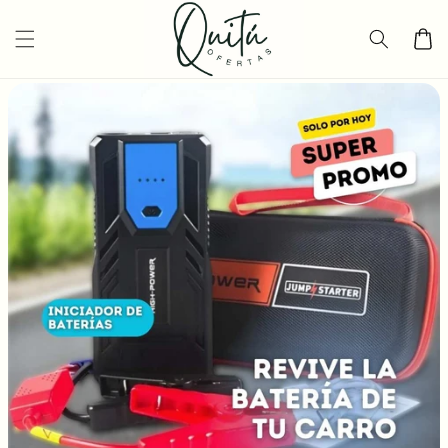
Ir
directamente
Carrito
al contenido
Ir
directamente
a la
información
del producto