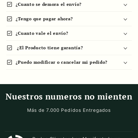
check_box
¿Cuanto se demora el envío?
check_box
¿Tengo que pagar ahora?
check_box
¿Cuanto vale el envío?
check_box
¿El Producto tiene garantía?
check_box
¿Puedo modificar o cancelar mi pedido?
Nuestros numeros no mienten
Más de 7.000 Pedidos Entregados