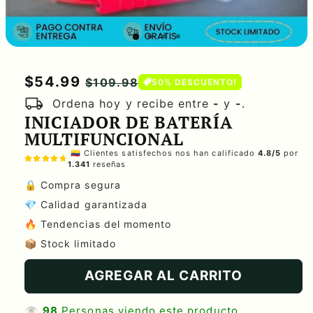
Precio
$54.99
Precio
$109.98
50% DESCUENTO!
local_shipping
habitual
de
Ordena hoy y recibe entre
-
y
-
.
INICIADOR DE BATERÍA
oferta
MULTIFUNCIONAL
🇨🇴 Clientes satisfechos nos han calificado
4.8/5
por
1.341
reseñas
🔒 Compra segura
💎 Calidad garantizada
🔥 Tendencias del momento
📦 Stock limitado
AGREGAR AL CARRITO
👁️
98
Personas viendo este producto