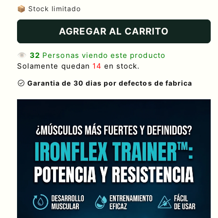
📦 Stock limitado
AGREGAR AL CARRITO
👁️
32
Personas viendo este producto
S
olamente quedan
14
en stock.
check_circle
Garantia de 30 dias por defectos de fabrica