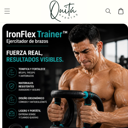
Ir
directamente
Carrito
al contenido
Ir
directamente
a la
información
del producto