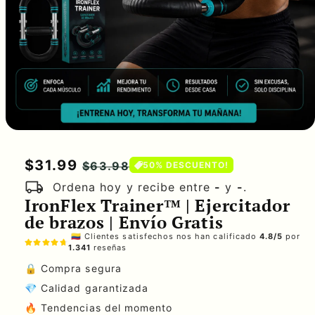
Precio
$31.99
Precio
$63.98
50% DESCUENTO!
local_shipping
habitual
de
Ordena hoy y recibe entre
-
y
-
.
IronFlex Trainer™ | Ejercitador
oferta
de brazos | Envío Gratis
🇨🇴 Clientes satisfechos nos han calificado
4.8/5
por
1.341
reseñas
🔒 Compra segura
💎 Calidad garantizada
🔥 Tendencias del momento