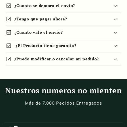
check_box
¿Cuanto se demora el envío?
check_box
¿Tengo que pagar ahora?
check_box
¿Cuanto vale el envío?
check_box
¿El Producto tiene garantía?
check_box
¿Puedo modificar o cancelar mi pedido?
Nuestros numeros no mienten
Más de 7.000 Pedidos Entregados